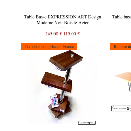
Table Basse EXPRESSION'ART Design
Aperçu rapide
Table ba
Moderne Noir Bois & Acier
Prix original
Prix promotionnel
245,00 €
115,00 €
Livraison comprise en France
Rupture de