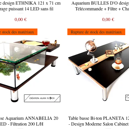
se design ETHNIKA 121 x 71 cm
Aperçu rapide
Aquarium BULLES D'O desig
Aperçu rapide
irage puissant 14 LED sans fil
Télécommande + Filtre + Ch
Prix
Prix
0,00 €
0,00 €
 stock des matériaux
Rupture de stock des matériaux
asse Aquarium ANNABELIA 20
Aperçu rapide
Table basse Bi-ton PLANETA 1
Aperçu rapide
ED - Filtration 200 L/H
- Design Moderne Salon Cabinet 