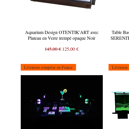
Aquarium Design OTENTIK'ART avec
Aperçu rapide
Table Ba
Plateau en Verre trempé opaque Noir
SERENITY
Prix original
Prix promotionnel
145,00 €
125,00 €
Livraison comprise en France
Livraison