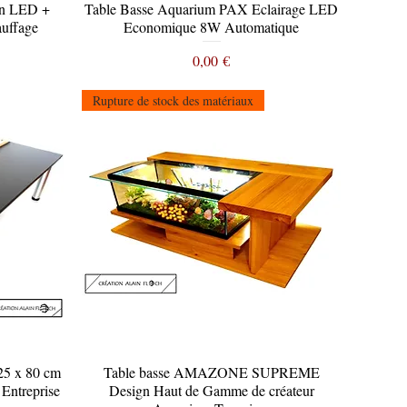
n LED +
Table Basse Aquarium PAX Eclairage LED
Aperçu rapide
auffage
Economique 8W Automatique
Prix
0,00 €
Rupture de stock des matériaux
25 x 80 cm
Table basse AMAZONE SUPREME
Aperçu rapide
Entreprise
Design Haut de Gamme de créateur