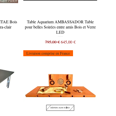
VITAE Bois
Table Aquarium AMBASSADOR Table
Aperçu rapide
a-clair
pour belles Soirées entre amis Bois et Verre
LED
tionnel
Prix original
Prix promotionnel
795,00 €
645,00 €
Livraison comprise en France