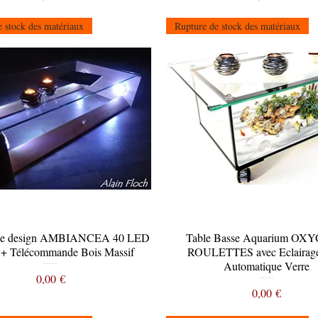
 stock des matériaux
Rupture de stock des matériaux
sse design AMBIANCEA 40 LED
Aperçu rapide
Table Basse Aquarium OX
Aperçu rapide
il + Télécommande Bois Massif
ROULETTES avec Eclairag
Automatique Verre
Prix
0,00 €
Prix
0,00 €