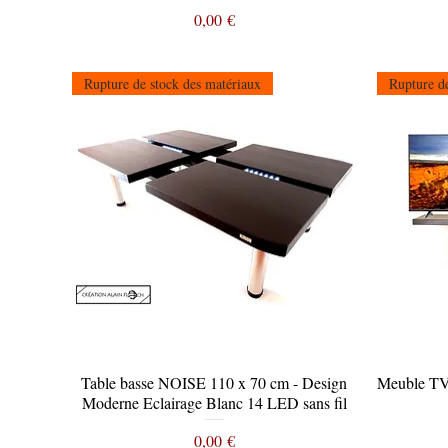
Prix
0,00 €
Rupture de stock des matériaux
Rupture de
Table basse NOISE 110 x 70 cm - Design
Aperçu rapide
Meuble T
Moderne Eclairage Blanc 14 LED sans fil
Prix
0,00 €