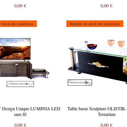
Prix
Prix
0,00 €
0,00 €
 stock des matériaux
Rupture de stock des matériaux
V Design Unique LUMINIA LED
Aperçu rapide
Table basse Sculpture OLISTIK
Aperçu rapide
sans fil
Terrarium
Prix
Prix
0,00 €
0,00 €