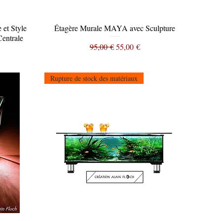
et Style
Étagère Murale MAYA avec Sculpture
Aperçu rapide
Centrale
Prix original
Prix promotionnel
95,00 €
55,00 €
tionnel
Rupture de stock des matériaux