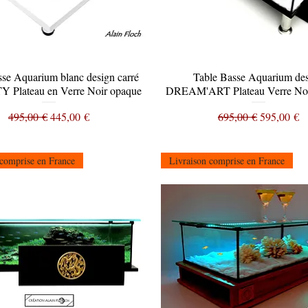
sse Aquarium blanc design carré
Aperçu rapide
Table Basse Aquarium de
Aperçu rapide
 Plateau en Verre Noir opaque
DREAM'ART Plateau Verre No
Prix original
Prix promotionnel
Prix original
Prix promo
495,00 €
445,00 €
695,00 €
595,00 €
 comprise en France
Livraison comprise en France