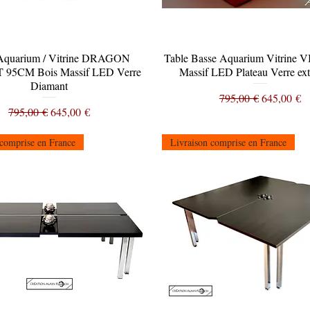
Aquarium / Vitrine DRAGON
Aperçu rapide
Table Basse Aquarium Vitrine 
Aperçu rapide
95CM Bois Massif LED Verre
Massif LED Plateau Verre extr
Diamant
Prix original
Prix promo
795,00 €
645,00 €
Prix original
Prix promotionnel
795,00 €
645,00 €
 comprise en France
Livraison comprise en France