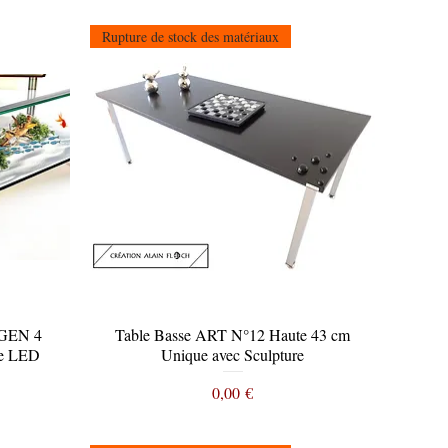
Rupture de stock des matériaux
YGEN 4
Table Basse ART N°12 Haute 43 cm
Aperçu rapide
e LED
Unique avec Sculpture
Prix
0,00 €