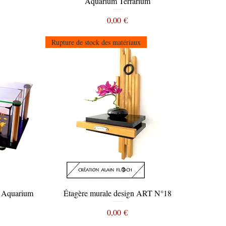
Aquarium Terrarium
Prix
0,00 €
Rupture de stock des matériaux
- Aquarium
Étagère murale design ART N°18
Aperçu rapide
Prix
0,00 €