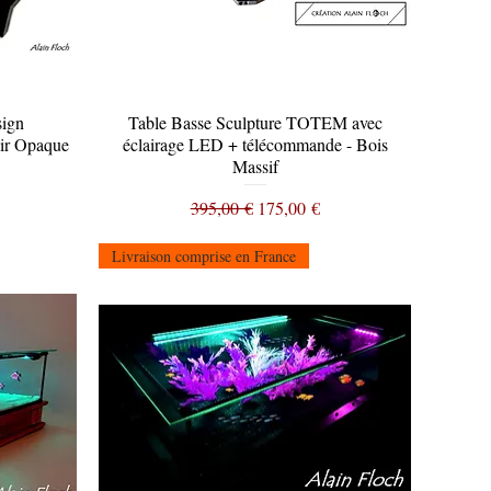
sign
Table Basse Sculpture TOTEM avec
Aperçu rapide
ir Opaque
éclairage LED + télécommande - Bois
Massif
tionnel
Prix original
Prix promotionnel
395,00 €
175,00 €
Livraison comprise en France