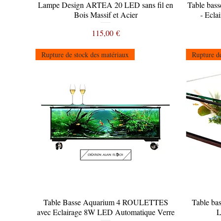
Lampe Design ARTEA 20 LED sans fil en
Aperçu rapide
Table bas
Bois Massif et Acier
- Ecla
Prix
115,00 €
Rupture de stock des matériaux
Rupture de
Table Basse Aquarium 4 ROULETTES
Aperçu rapide
Table b
avec Eclairage 8W LED Automatique Verre
L