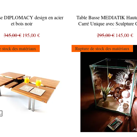
sse DIPLOMACY design en acier
Aperçu rapide
Table Basse MEDIATIK Haute 
Aperçu rapide
et bois noir
Carré Unique avec Sculpture 
Prix original
Prix promotionnel
Prix original
Prix promo
345,00 €
195,00 €
295,00 €
145,00 €
 stock des matériaux
Rupture de stock des matériaux