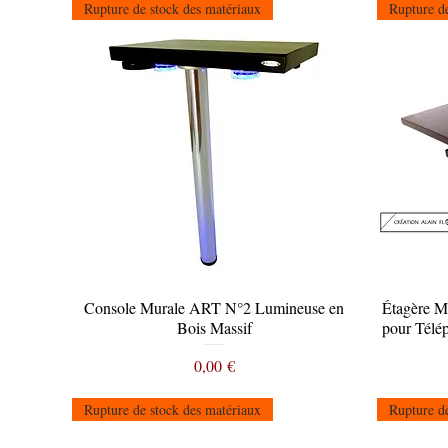
Rupture de stock des matériaux
Rupture de
Console Murale ART N°2 Lumineuse en
Aperçu rapide
Étagère M
Bois Massif
pour Télé
Prix
0,00 €
Rupture de stock des matériaux
Rupture de