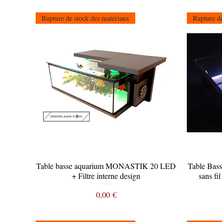
Rupture de stock des matériaux
Rupture de
Table basse aquarium MONASTIK 20 LED
Aperçu rapide
Table Ba
+ Filtre interne design
sans f
Prix
0,00 €