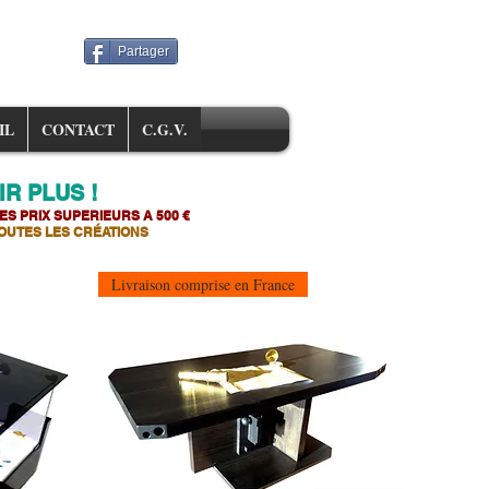
Partager
IL
CONTACT
C.G.V.
R PLUS !
ES PRIX SUPERIEURS A 500 €
OUTES LES CR
É
ATIONS
Livraison comprise en France