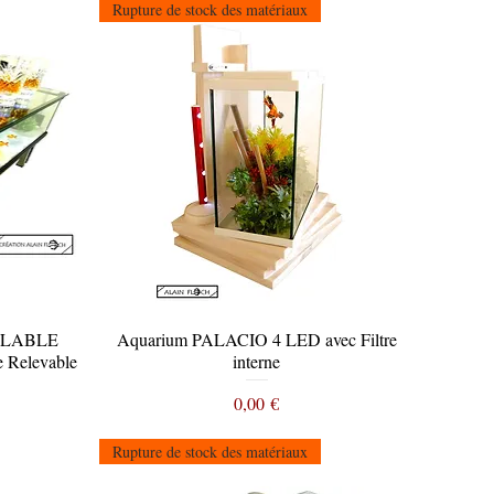
Rupture de stock des matériaux
DULABLE
Aquarium PALACIO 4 LED avec Filtre
Aperçu rapide
e Relevable
interne
Prix
0,00 €
Rupture de stock des matériaux