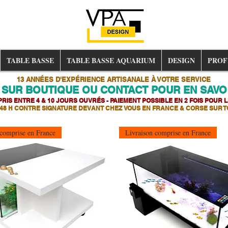
TABLE BASSE
TABLE BASSE AQUARIUM
DESIGN
PROF
13 ANNÉES D'EXPÉRIENCE ARTISANALE À VOTRE SERVICE
 SUR BOUTIQUE OU CONTACT POUR EN SAVOI
RIS ENTRE 4 & 10 JOURS OUVRÉS - PAIEMENT POSSIBLE EN 2 FOIS POUR L
 48 H CONTRE SIGNATURE DEVANT CHEZ VOUS EN FRANCE & CORSE SUR T
 comprise en France
Livraison comprise en France