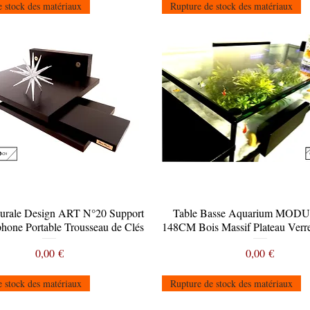
 stock des matériaux
Rupture de stock des matériaux
urale Design ART N°20 Support
Aperçu rapide
Table Basse Aquarium MO
Aperçu rapide
phone Portable Trousseau de Clés
148CM Bois Massif Plateau Verr
Prix
Prix
0,00 €
0,00 €
 stock des matériaux
Rupture de stock des matériaux