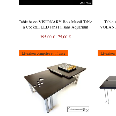
Table basse VISIONARY Bois Massif Table
Aperçu rapide
Table 
a Cocktail LED sans Fil sans Aquarium
VOLANT 
Prix original
Prix promotionnel
395,00 €
175,00 €
Livraison comprise en France
Livraison