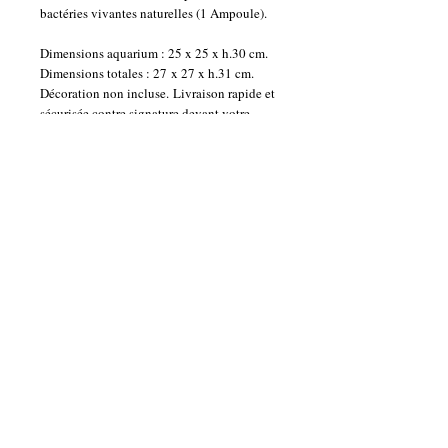
bactéries vivantes naturelles (1 Ampoule).
Dimensions aquarium : 25 x 25 x h.30 cm.
Dimensions totales : 27 x 27 x h.31 cm.
Décoration non incluse. Livraison rapide et
sécurisée contre signature devant votre
domicile.
Le petit mot de l'artisan : Grâce à cette belle
création, créez votre petit décor et évacuez
votre stress en observant le changement des
couleurs de l'éclairage ou les mouvements
lents des petits poissons... Si vous
introduisez un combattant (Betta
Splendens) dans de l'eau à température
ambiante, nul besoin d'installer le filtre ou
le chauffage. Photos non contractuelles (la
sculpture étant réalisée par l'artiste à chaque
nouvelle commande, elle peut être déplacée
de quelques millimètres par rapport aux
photos).