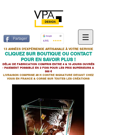
Partager
13 ANNÉES D'EXPÉRIENCE ARTISANALE À VOTRE SERVICE
CLIQUEZ SUR BOUTIQUE OU CONTACT
POUR EN SAVOIR PLUS !
DÉLAI DE FABRICATION COMPRIS ENTRE 4 & 10 JOURS OUVRÉS
- PAIEMENT POSSIBLE EN 2 FOIS POUR LES PRIX SUPERIEURS A
500 €
LIVRAISON COMPRISE 48 H CONTRE SIGNATURE DEVANT CHEZ
VOUS EN FRANCE & CORSE SUR TOUTES LES CR
É
ATIONS