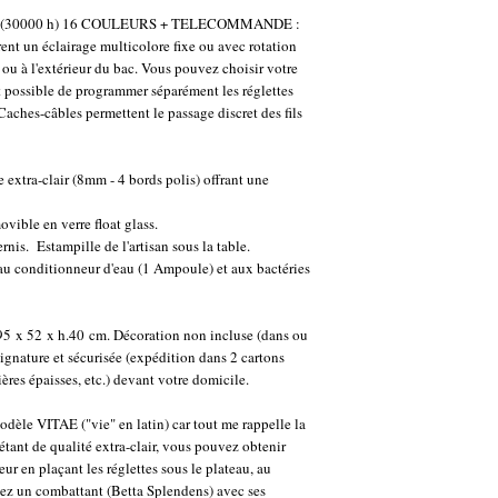
avant de déplacer un aqu
durée (30000 h) 16 COULEURS + TELECOMMANDE :
être débranché avant de m
ent un éclairage multicolore fixe ou avec rotation
d'abord vos appareils et 
 ou à l'extérieur du bac. Vous pouvez choisir votre
l'aquarium en eau.
est possible de programmer séparément les réglettes
 Caches-câbles permettent le passage discret des fils
 extra-clair (8mm - 4 bords polis) offrant une
ible en verre float glass.
rnis. Estampille de l'artisan sous la table.
au conditionneur d'eau (1 Ampoule) et aux bactéries
 x 52 x h.40 cm. Décoration non incluse (dans ou
ignature et sécurisée (expédition dans 2 cartons
res épaisses, etc.) devant votre domicile.
 modèle VITAE ("vie" en latin) car tout me rappelle la
étant de qualité extra-clair, vous pouvez obtenir
eur en plaçant les réglettes sous le plateau, au
isez un combattant (Betta Splendens) avec ses