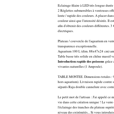
Eclairage filaire à LED très longue 
2 Réglettes submersibles à ventouses offr
lente / rapide des couleurs. A placer dans
couleur ainsi que l'intensité désirée. Il 
afin d'obtenir des couleurs différentes. 3
électriques.
Plateau / couvercle de l'aquarium en verre
transparence exceptionnelle.
Aquarium 100 L (dim. 88x47x24 cm) amov
Table basse très solide en chêne massif ve
Introduction rapide des poissons
grâce 
vivantes naturelles (1 Ampoule).
TABLE MONTEE. Dimensions totales : 95
hors aquarium). Livraison rapide contre s
séparés Raja double cannelure avec corniè
Le petit mot de l'artisan : J'ai appelé ce
vie dans cette création unique ! Le verre 
l'éclairage des tranches du plateau supéri
niveau des extrémités... Si vous introdu