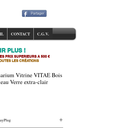
Partager
IL
CONTACT
C.G.V.
R PLUS !
ES PRIX SUPERIEURS A 500 €
OUTES LES CR
É
ATIONS
uarium Vitrine VITAE Bois
eau Verre extra-clair
x
motionnel
PayPlug