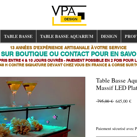
TABLE BASSE
TABLE BASSE AQUARIUM
DESIGN
PROF
13 ANNÉES D'EXPÉRIENCE ARTISANALE À VOTRE SERVICE
 SUR BOUTIQUE OU CONTACT POUR EN SAVOI
RIS ENTRE 4 & 10 JOURS OUVRÉS - PAIEMENT POSSIBLE EN 2 FOIS POUR L
 48 H CONTRE SIGNATURE DEVANT CHEZ VOUS EN FRANCE & CORSE SUR T
Table Basse Aq
Massif LED Plat
Prix
Pri
 795,00 € 
645,00 €
original
pro
Paiement sécurisé avec 