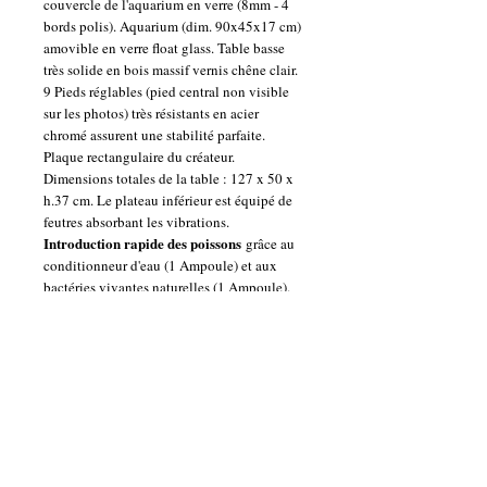
couvercle de l'aquarium en verre (8mm - 4
bords polis). Aquarium (dim. 90x45x17 cm)
amovible en verre float glass. Table basse
très solide en bois massif vernis chêne clair.
9 Pieds réglables (pied central non visible
sur les photos) très résistants en acier
chromé assurent une stabilité parfaite.
Plaque rectangulaire du créateur.
Dimensions totales de la table : 127 x 50 x
h.37 cm. Le plateau inférieur est équipé de
feutres absorbant les vibrations.
Introduction rapide des poissons
grâce au
conditionneur d'eau (1 Ampoule) et aux
bactéries vivantes naturelles (1 Ampoule).
Décoration non incluse (dans et hors
l'aquarium).
TABLE ENTIEREMENT
MONTEE (sauf les 9 pieds à fixer grâce aux
petites vis fournies - trous déjà percés).
Paiement sécurisé avec PayPlug