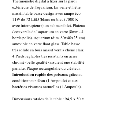
Thermomètre digital à fixer sur la paroi
extérieure de l'aquarium. En verre et hêtre
massif, table basse design avec rampe éco
11W de 72 LED (blanc ou bleu) 7000 K
avec interrupteur (non submersible). Plateau
/ couvercle de l'aquarium en verre (8mm - 4
bords polis). Aquarium (dim. 80x40x25 cm)
amovible en verre float glass. Table basse
très solide en bois massif vernis chêne clair.
4 Pieds réglables très résistants en acier
chromé (belle qualité) assurent une stabilité
parfaite. Plaque rectangulaire du créateur.
Introduction rapide des poissons
grâce au
conditionneur d'eau (1 Ampoule) et aux
bactéries vivantes naturelles (1 Ampoule).
Dimensions totales de la table : 94,5 x 50 x
h.41 cm.
Décoration non incluse (dans et hors
l'aquarium).
TABLE ENTIEREMENT
MONTEE sauf les 4 pieds et les 4 colonnes
à fixer grâce aux petites vis fournies - trous