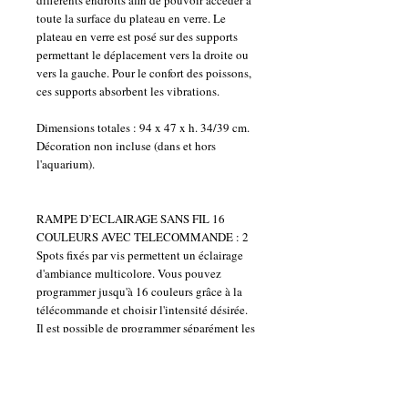
différents endroits afin de pouvoir accéder à
toute la surface du plateau en verre. Le
plateau en verre est posé sur des supports
permettant le déplacement vers la droite ou
vers la gauche. Pour le confort des poissons,
ces supports absorbent les vibrations.
Dimensions totales : 94 x 47 x h. 34/39 cm.
Décoration non incluse (dans et hors
l'aquarium).
RAMPE D’ECLAIRAGE SANS FIL 16
COULEURS AVEC TELECOMMANDE : 2
Spots fixés par vis permettent un éclairage
d'ambiance multicolore. Vous pouvez
programmer jusqu'à 16 couleurs grâce à la
télécommande et choisir l'intensité désirée.
Il est possible de programmer séparément les
spots afin d'obtenir des couleurs différentes
dans l'aquarium. Fonctionnement grâce à 6
piles de type AAA (non fournies).